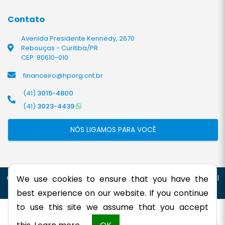
Contato
Avenida Presidente Kennedy, 2670
Rebouças - Curitiba/PR
CEP: 80610-010
financeiro@hporg.cnt.br
(41)
3015-4800
(41)
3023-4439
NÓS LIGAMOS PARA VOCÊ
We use cookies to ensure that you have the
©2026. Todos os direitos reservados
|
HP - ORGANIZAÇÃO CONTÁBIL
|
Site Contábil feito por
ICNEx Comunicação Web
best experience on our website. If you continue
to use this site we assume that you accept