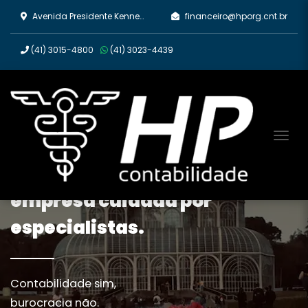
Avenida Presidente Kennedy, 2670 - Rebouças, Curitiba/PR
financeiro@hporg.cnt.br
(41)
3015-4800
(41)
3023-4439
Tog
Tenha a contabilidade da sua
empresa cuidada por
especialistas.
Contabilidade sim,
burocracia não.