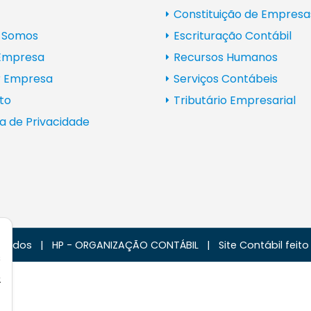
Constituição de Empresa
 Somos
Escrituração Contábil
 Empresa
Recursos Humanos
r Empresa
Serviços Contábeis
to
Tributário Empresarial
ca de Privacidade
t
ervados
|
HP - ORGANIZAÇÃO CONTÁBIL
|
Site Contábil feit
s
e