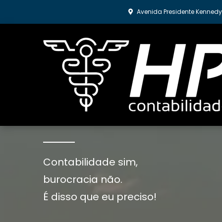
Avenida Presidente Kennedy,
Tenha a contabilidad
Contabilidade sim,
burocracia não.
É disso que eu preciso!