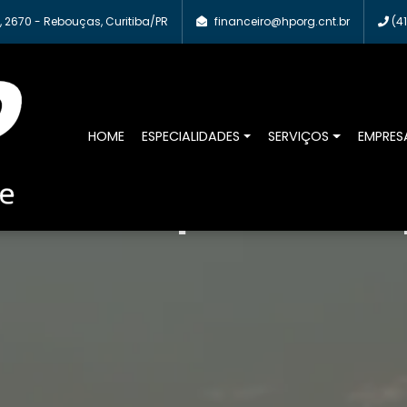
 2670 - Rebouças, Curitiba/PR
financeiro@hporg.cnt.br
(41
HOME
ESPECIALIDADES
SERVIÇOS
EMPRES
e da sua empresa cuidada p