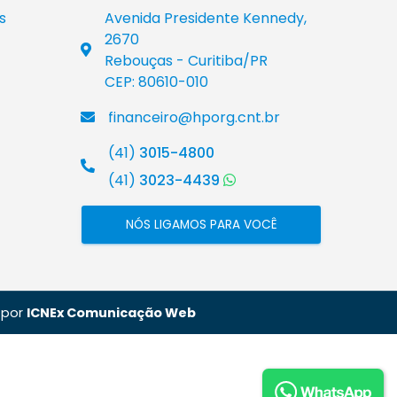
s
Avenida Presidente Kennedy,
2670
Rebouças - Curitiba/PR
CEP: 80610-010
financeiro@hporg.cnt.br
(41)
3015-4800
(41)
3023-4439
NÓS LIGAMOS PARA VOCÊ
o por
ICNEx Comunicação Web
At