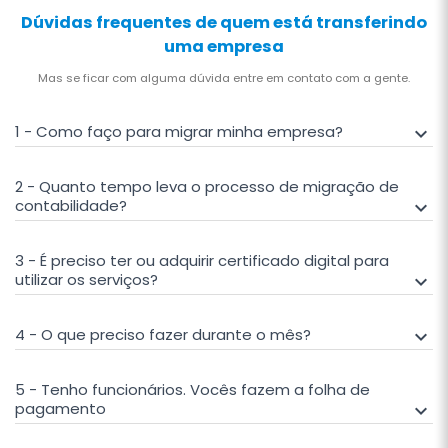
Dúvidas frequentes de quem está transferindo
uma empresa
Mas se ficar com alguma dúvida entre em contato com a gente.
1 - Como faço para migrar minha empresa?
keyboard_arrow_down
2 - Quanto tempo leva o processo de migração de
contabilidade?
keyboard_arrow_down
3 - É preciso ter ou adquirir certificado digital para
utilizar os serviços?
keyboard_arrow_down
4 - O que preciso fazer durante o mês?
keyboard_arrow_down
5 - Tenho funcionários. Vocês fazem a folha de
pagamento
keyboard_arrow_down