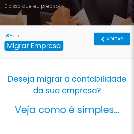
É disso que eu preciso!
Home
VOLTAR
Migrar Empresa
Deseja migrar a contabilidade
da sua empresa?
Veja como é simples...