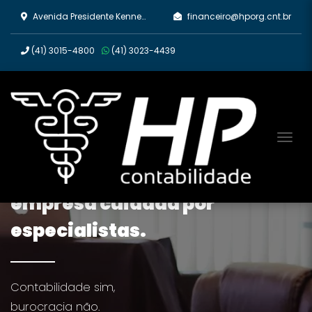
Avenida Presidente Kennedy, 2670 - Rebouças, Curitiba/PR
financeiro@hporg.cnt.br
(41)
3015-4800
(41)
3023-4439
Tog
Tenha a contabilidade da sua
empresa cuidada por
especialistas.
Contabilidade sim,
burocracia não.