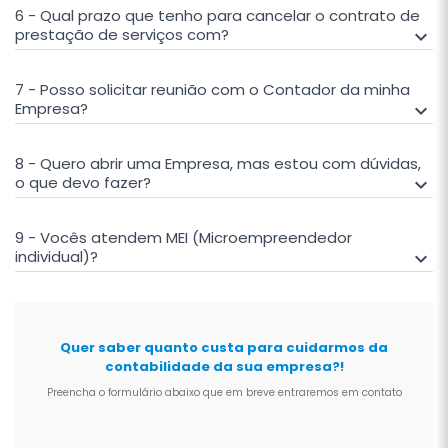
6 - Qual prazo que tenho para cancelar o contrato de
prestação de serviços com?
keyboard_arrow_down
7 - Posso solicitar reunião com o Contador da minha
Empresa?
keyboard_arrow_down
8 - Quero abrir uma Empresa, mas estou com dúvidas,
o que devo fazer?
keyboard_arrow_down
9 - Vocês atendem MEI (Microempreendedor
individual)?
keyboard_arrow_down
Quer saber quanto custa para cuidarmos da
contabilidade da sua empresa?!
Preencha o formulário abaixo que em breve entraremos em contato