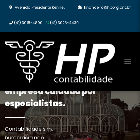
Avenida Presidente Kennedy, 2670 - Rebouças, Curitiba/PR
financeiro@hporg.cnt.br
(41)
3015-4800
(41)
3023-4439
Tog
Tenha a contabilidade da sua
empresa cuidada por
especialistas.
Contabilidade sim,
burocracia não.