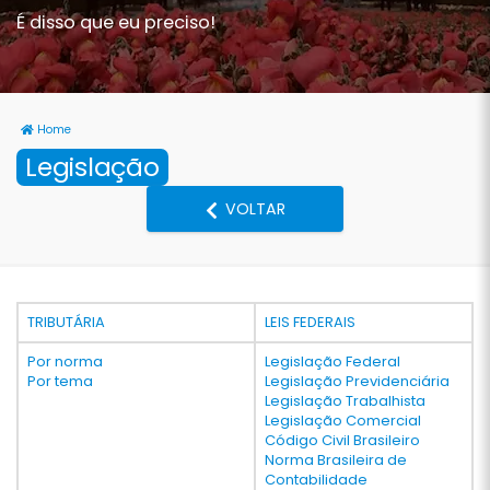
É disso que eu preciso!
Home
Legislação
VOLTAR
TRIBUTÁRIA
LEIS FEDERAIS
Por norma
Legislação Federal
Por tema
Legislação Previdenciária
Legislação Trabalhista
Legislação Comercial
Código Civil Brasileiro
Norma Brasileira de
Contabilidade