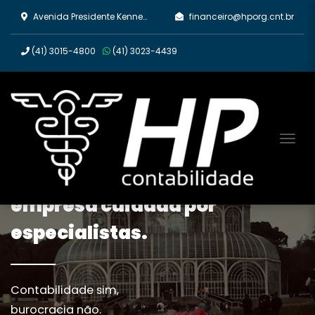
Avenida Presidente Kennedy, 2670 - Rebouças, Curitiba/PR
financeiro@hporg.cnt.br
(41)
3015-4800
(41)
3023-4439
Tog
Tenha a contabilidade da sua
empresa cuidada por
especialistas.
Contabilidade sim,
burocracia não.