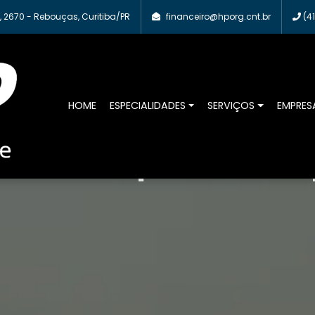
 2670 - Rebouças, Curitiba/PR
financeiro@hporg.cnt.br
(41
HOME
ESPECIALIDADES
SERVIÇOS
EMPRES
e da sua empresa cuidada p