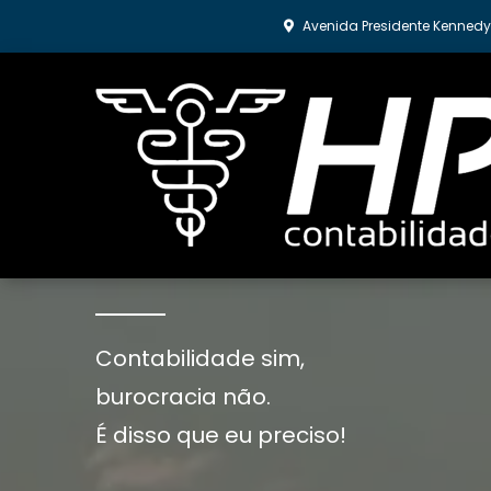
Avenida Presidente Kennedy,
Tenha a contabilidad
Contabilidade sim,
burocracia não.
É disso que eu preciso!