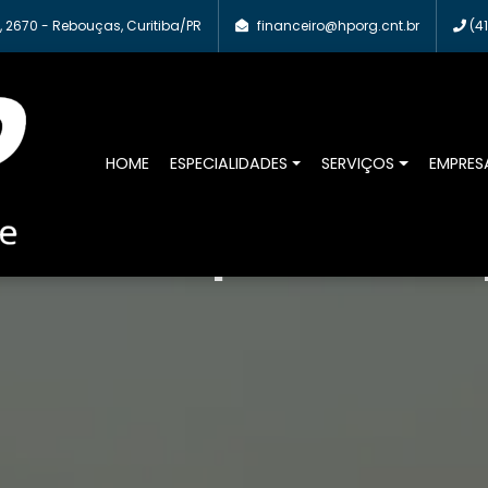
 2670 - Rebouças, Curitiba/PR
financeiro@hporg.cnt.br
(41
HOME
ESPECIALIDADES
SERVIÇOS
EMPRES
e da sua empresa cuidada p