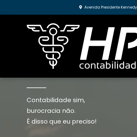
Avenida Presidente Kennedy,
Tenha a contabilidad
Contabilidade sim,
burocracia não.
É disso que eu preciso!