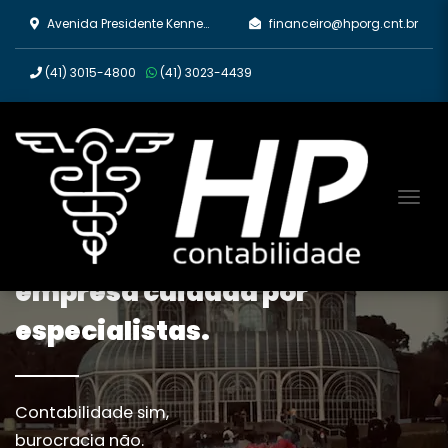
Avenida Presidente Kennedy, 2670 - Rebouças, Curitiba/PR
financeiro@hporg.cnt.br
(41)
3015-4800
(41)
3023-4439
Tog
Tenha a contabilidade da sua
empresa cuidada por
especialistas.
Contabilidade sim,
burocracia não.