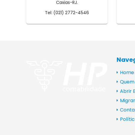
Caxias-RJ.
Tel: (021) 2772-4546
Nave
Home
Quem
Abrir
Migra
Conta
Políti