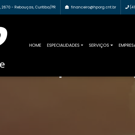
 2670 - Rebouças, Curitiba/PR
financeiro@hporg.cnt.br
(41
HOME
ESPECIALIDADES
SERVIÇOS
EMPRES
e da sua empresa cuidada p