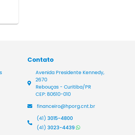
Contato
s
Avenida Presidente Kennedy,
2670
Rebouças - Curitiba/PR
CEP: 80610-010
financeiro@hporg.cnt.br
(41)
3015-4800
(41)
3023-4439